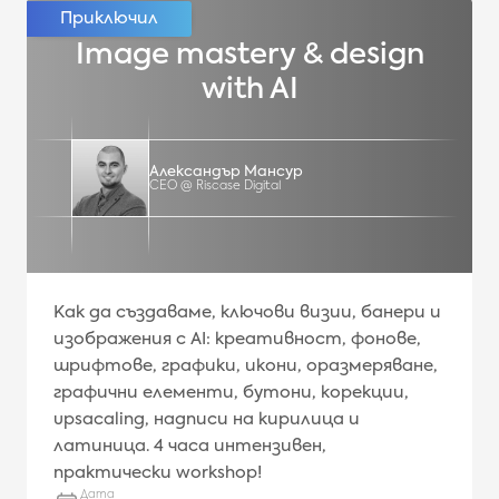
Image mastery & design
with AI
Александър Мансур
CEO @ Riscase Digital
Как да създаваме, ключови визии, банери и
изображения с AI: креативност, фонове,
шрифтове, графики, икони, оразмеряване,
графични елементи, бутони, корекции,
upsacaling, надписи на кирилица и
латиница. 4 часa интензивен,
практически workshop!
Дата