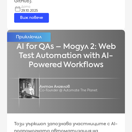
GitHub).
Дата
29.10.2025
Виж повече
AI for QAs – Модул 2: Web
Test Automation with AI-
Powered Workflows
Антон Ангелов
Co-founder @ Automate The Planet
Този уъркшоп запознава участниците с AI-
подпомогната автоматизация на