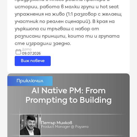
истории, работа в малки групи и hot seat
упражнения на живо (1:1 разговор с желаещ
участник по реален сценарий). В края на
уъркшопа си тръгваш с набор от
разписани принципи, които ти и групата
сте изградили заедно.
Дата
09.07.2026
Виж повече
AI Native PM: From
Prompting to Building
Петър Минков
Product Manager @ Paysera