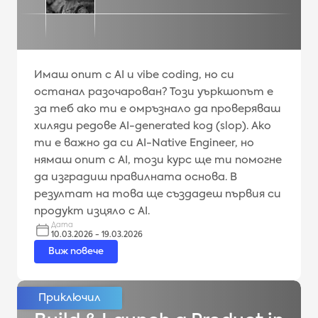
Имаш опит с AI и vibe coding, но си
останал разочарован? Този уъркшопът е
за теб ако ти е омръзнало да проверяваш
хиляди редове AI-generated код (slop). Ако
ти е важно да си AI-Native Engineer, но
нямаш опит с AI, този курс ще ти помогне
да изградиш правилната основа. В
резултат на това ще създадеш първия си
продукт изцяло с AI.
Дата
10.03.2026 - 19.03.2026
Виж повече