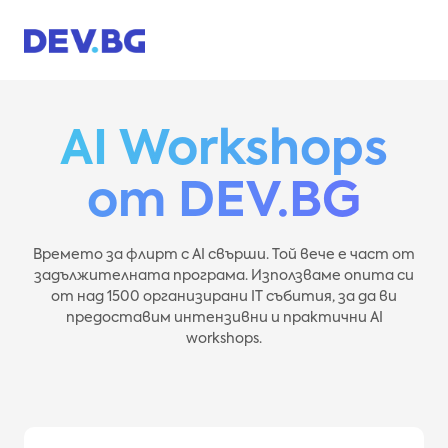
Skip
to
content
AI Workshops
от DEV.BG
Времето за флирт с AI свърши. Той вече е част от
задължителната програма. Използваме опита си
от над 1500 организирани IT събития, за да ви
предоставим интензивни и практични AI
workshops.