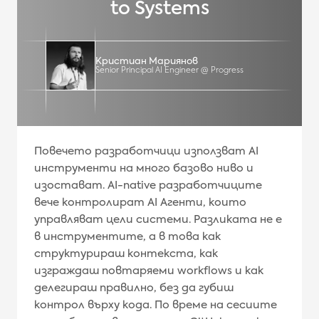
to Systems
Кристиан Мариянов
Senior Principal AI Engineer @ Progress
Повечето разработчици използват AI
инструменти на много базово ниво и
изостават. AI-native разработчиците
вече контролират AI Агенти, които
управляват цели системи. Разликата не е
в инструментите, а в това как
структурираш контекста, как
изграждаш повтаряеми workflows и как
делегираш правилно, без да губиш
контрол върху кода. По време на сесиите