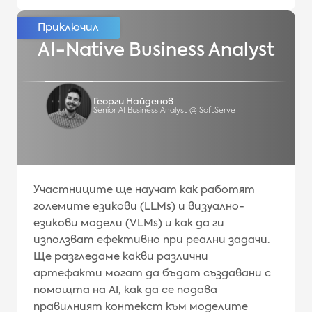
AI-Native Business Analyst
Георги Найденов
Senior AI Business Analyst @ SoftServe
Участниците ще научат как работят
големите езикови (LLMs) и визуално-
езикови модели (VLMs) и как да ги
използват ефективно при реални задачи.
Ще разгледаме какви различни
артефакти могат да бъдат създавани с
помощта на AI, как да се подава
правилният контекст към моделите