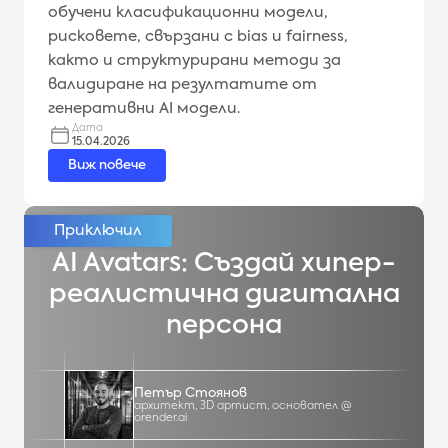
обучени класификационни модели,
рисковете, свързани с bias и fairness,
както и структурирани методи за
валидиране на резултатите от
генеративни AI модели.
Дата
15.04.2026
Виж повече
AI Avatars: Създай хипер-
реалистична дигитална
персона
Петър Стоянов
архитект, 3D артист, основател @
orender.ai