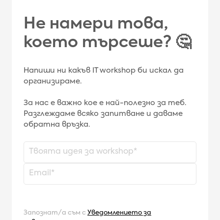
Не намери това,
което търсеше? 🤔
Напиши ни какъв IT workshop би искал да
организираме.
За нас е важно кое е най-полезно за теб.
Разглеждаме всяко запитване и даваме
обратна връзка.
Запознат/а съм с
Уведомлението за