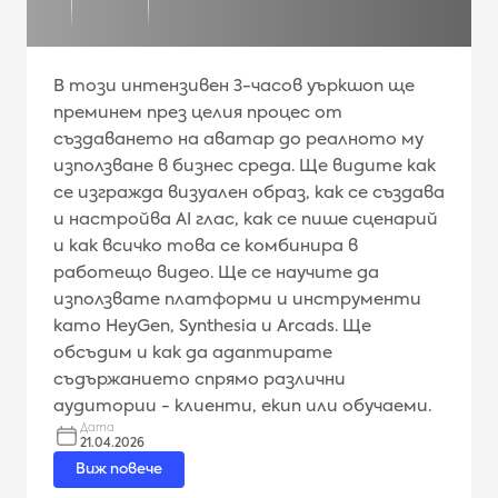
В този интензивен 3-часов уъркшоп ще
преминем през целия процес от
създаването на аватар до реалното му
използване в бизнес среда. Ще видите как
се изгражда визуален образ, как се създава
и настройва AI глас, как се пише сценарий
и как всичко това се комбинира в
работещо видео. Ще се научите да
използвате платформи и инструменти
като HeyGen, Synthesia и Arcads. Ще
обсъдим и как да адаптирате
съдържанието спрямо различни
аудитории - клиенти, екип или обучаеми.
Дата
21.04.2026
Виж повече