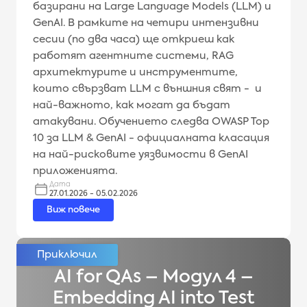
базирани на Large Language Models (LLM) и
GenAI. В рамките на четири интензивни
сесии (по два часа) ще откриеш как
работят агентните системи, RAG
архитектурите и инструментите,
които свързват LLM с външния свят - и
най-важното, как могат да бъдат
атакувани. Обучението следва OWASP Top
10 за LLM & GenAI - официалната класация
на най-рисковите уязвимости в GenAI
приложенията.
Дата
27.01.2026 - 05.02.2026
Виж повече
AI for QAs – Модул 4 –
Embedding AI into Test