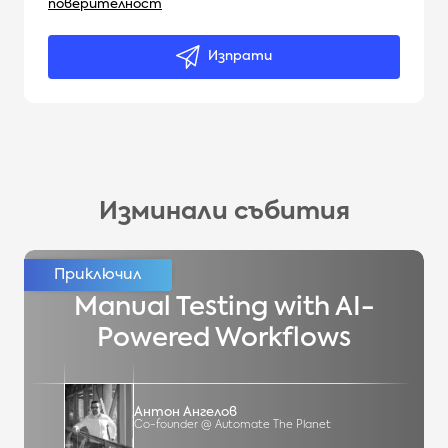
поверителност
Изпрати
Изминали събития
Manual Testing with AI-
Powered Workflows
Антон Ангелов
Co-founder @ Automate The Planet