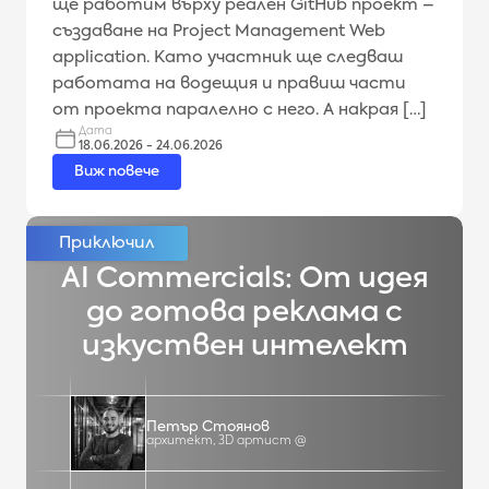
ще работим върху реален GitHub проект –
създаване на Project Management Web
application. Като участник ще следваш
работата на водещия и правиш части
от проекта паралелно с него. А накрая […]
Дата
18.06.2026 - 24.06.2026
Виж повече
AI Commercials: От идея
до готова реклама с
изкуствен интелект
Петър Стоянов
архитект, 3D артист @