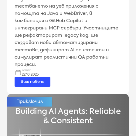
тестването на уеб приложения с
помощта на Java и WebDriver, в
комбинация с GitHub Copilot и
интегрирани MCP сървъри. Участниците
ще рефакторират legacy код, ще
създават нови автоматизирани
тестове, дефинират AI асистенти и
симулират реалистични QA работни
процеси.
Дата
22.10.2025
Виж повече
Building AI Agents: Reliable
& Consistent