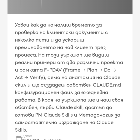
Усвои как да намалиш времето за
проверка на клиентски документи с
няколко пъти и да ускориш
преминаването на нов клиент през
процеса. На този уъркшоп ще видиш
реални примери от два различни проекта
и рамката F-PDAV (Frame → Plan → Do →
Act → Verify), демо на анатомия на Claude
скил и ще създадеш собствен CLAUDE.md
конфигурационен файл за ежедневна
работа. В края на уъркшопа ще имаш своя
обствен, първи Claude skill, достъп до
готови PM Claude Skills и Методология за
самостоятелно изграждане на Claude
Skills.
Дата