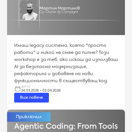
Мартин Мартинов
Co-Owner @ Camplight
Имаш legacy система, която "просто
работи" и никой не смее да пипне? Този
workshop е за теб, ако искаш да използваш
AI за безопасна модернизация,
рефакторинг и добавяне на нови
функционалности в съществуващ код.
Дата
24.03.2026 - 02.04.2026
Виж повече
Agentic Coding: From Tools