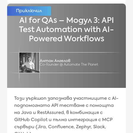
AI for QAs – Модул 3: API
Test Automation with AI-
Powered Workflows
Антон Ангелов
Co-founder @ Automate The Planet
Този уъркшоп запознава участниците с AI-
подпомогнато API тестване с помощта
на Java и RestAssured, в комбинация с
GitHub Copilot и пълна интеграция с MCP
сървъри (Jira, Confluence, Zephyr, Slack,