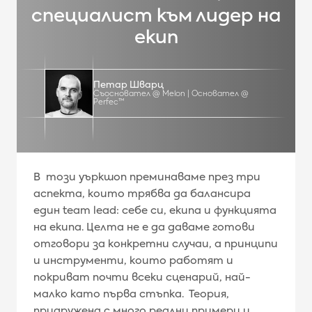
специалист към лидер на
екип
Петар Шварц
Съосновател @ Melon | Основател @
Perfec™
В този уъркшоп преминаваме през три
аспекта, които трябва да балансира
един team lead: себе си, екипа и функцията
на екипа. Целта не е да даваме готови
отговори за конкретни случаи, а принципи
и инструменти, които работят и
покриват почти всеки сценарий, най-
малко като първа стъпка. Теория,
придружена с много реални примери и