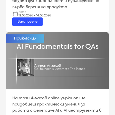
базова функционалност и публикуване на
първа версия на продукта.
Дата
12.05.2026 - 14.05.2026
Виж повече
AI Fundamentals for QAs
Антон Ангелов
Co-founder @ Automate The Planet
На този 4-часов online уъркшоп ще
придобиеш практически умения за
работа с Generative AI и AI инструменти в