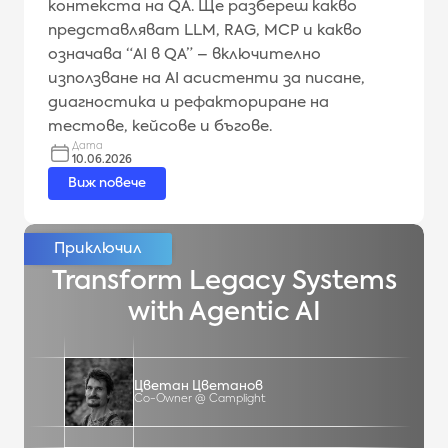
контекста на QA. Ще разбереш какво
представляват LLM, RAG, MCP и какво
означава “AI в QA” – включително
използване на AI асистенти за писане,
диагностика и рефакториране на
тестове, кейсове и бъгове.
Дата
10.06.2026
Виж повече
Transform Legacy Systems
with Agentic AI
Цветан Цветанов
Co-Owner @ Camplight