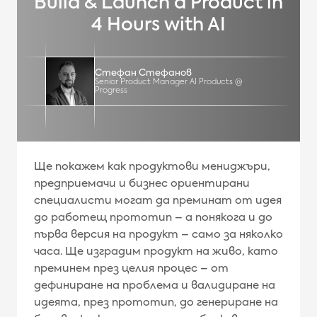
Build & Launch a Product in
4 Hours with AI
Стефан Стефанов
Senior Product Manager AI Products @
Progress
Ще покажем как продуктови мениджъри,
предприемачи и бизнес ориентирани
специалисти могат да преминат от идея
до работещ прототип – а понякога и до
първа версия на продукт – само за няколко
часа. Ще изградим продукт на живо, като
преминем през целия процес – от
дефиниране на проблема и валидиране на
идеята, през прототип, до генериране на