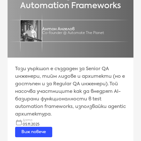
Automation Frameworks
Антон Ангелов
Co-founder @ Automate The Planet
Този уъркшоп е създаден за Senior QA
инженери, тийм лидове и архитекти (но е
достъпен и за Regular QA инженери). Той
насочва участниците как да внедрят AI-
базирани функционалности в test
automation frameworks, използвайки agentic
архитектура.
Дата
05.11.2025
Виж повече