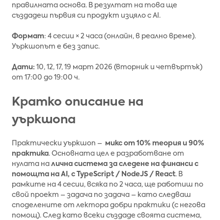
правилната основа. В резултат на това ще
създадеш първия си продукт изцяло с AI.
Формат
: 4 сесии × 2 часа (онлайн, в реално време).
Уъркшопът е без запис.
Дати:
10, 12, 17, 19 март 2026 (вторник и четвъртък)
от 17:00 до 19:00 ч.
Кратко описание на
уъркшопа
Практически уъркшоп –
микс от 10% теория и 90%
практика
. Основната цел е разработване от
нулата на
лична система за следене на финанси с
помощта на AI, с TypeScript / NodeJS / React
. В
рамките на 4 сесии, всяка по 2 часа, ще работиш по
свой проект – задача по задача – като следваш
споделените от лектора добри практики (с негова
помощ). След като всеки създаде своята система,