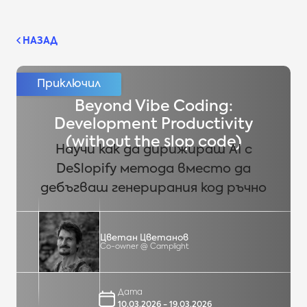
НАЗАД
Beyond Vibe Coding:
Development Productivity
(without the slop code)
Научи как да дирижираш AI с
DeSlopify метода вместо да
дебъгваш генерирания код ръчно
Цветан Цветанов
Co-owner @ Camplight
Дата
10.03.2026 - 19.03.2026