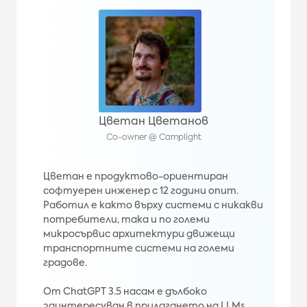
Цветан Цветанов
Co-owner @ Camplight
Цветан е продуктово-ориентиран
софтуерен инженер с 12 години опит.
Работил е както върху системи с никакви
потребители, така и по големи
микросървис архитектури движещи
транспортните системи на големи
градове.
От ChatGPT 3.5 насам е дълбоко
заинтересуван в прилагането на LLMs.