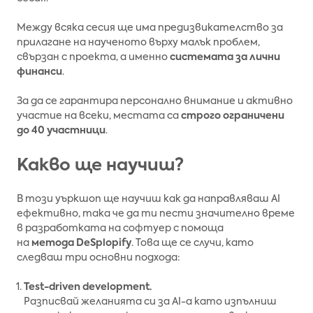
Между всяка сесия ще има предизвикателство за
прилагане на наученото върху малък проблем,
свързан с проекта, а именно
системата за лични
финанси
.
За да се гарантира персонално внимание и активно
участие на всеки, местата са
строго ограничени
до 40 участници
.
Какво ще научиш?
В този уъркшоп ще научиш как да направляваш AI
ефективно, така че да ти пести значително време
в разработката на софтуер с помоща
на
метода
DeSplopify
. Това ще се случи, като
следваш три основни подхода:
Test-driven development.
Разписвай желанията си за AI-а като изпълниш