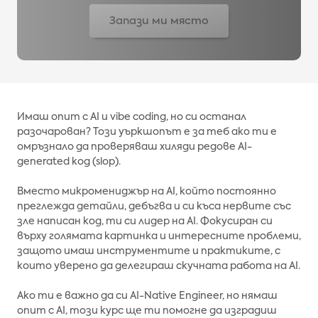
Запази ми място
Имаш опит с AI и vibe coding, но си останал
разочарован? Този уъркшопът е за теб ако ти е
омръзнало да проверяваш хиляди редове AI-
generated код (slop).
Вместо микромениджър на AI, който постоянно
преглежда детайли, дебъгва и си къса нервите със
зле написан код, ти си лидер на AI. Фокусиран си
върху голямата картинка и интересните проблеми,
защото имаш инструментите и практиките, с
които уверено да делегираш скучната работа на AI.
Ако ти е важно да си AI-Native Engineer, но нямаш
опит с AI, този курс ще ти помогне да изградиш