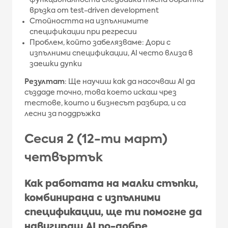
функционалности следвайки тясна обратна
връзка от test-driven development
Стойността на изпълнимите
спецификации при регресии
Проблем, който забелязваме: Дори с
изпълними спецификации, AI често влиза в
заешки дупки
Резултат
: Ще научиш как да насочваш AI да
създаде точно, това което искаш чрез
тестове, които и бизнесът разбира, и са
лесни за поддръжка
Сесия 2 (12-ти март)
четвъртък
Как работата на малки стъпки,
комбинирана с изпълними
спецификации, ще ти помогне да
навигираш AI по-добре