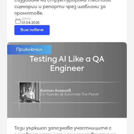
създаване на структурирани тестови
сценарии и репорти чрез шаблони за
промптове.
Дата
01.04.2026
Виж повече
Testing AI Like a QA
Engineer
Антон Ангелов
Co-founder @ Automate The Planet
Този уъркшоп запознава участниците с