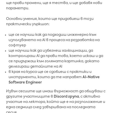
ще прави промени, ще я тества, и ще добавя нови
параметри.
Основни умения, които ще придобиеш в този
практически уъркшоп:
ще се научиш как да подходиш инженерно към
използването на AI в процеса на разработка на
софтуер
ще научиш как да избегнеш халюцинации, да
контролираш AI да прави това, което искаш и да
се придържаш към голямата картинка, докато
делегираш детайлите на AI
в края на курса ще се сдобиеш с практики и
инструменти, които да те направят
AI-Native
Software Engineer
Извън сесиите ще имаш възможност да общуваш с
другите участниците в
Discord група
, с активно
участие на лектора, който ще е на разположение и
една седмица след завършвана на последната
сесия.