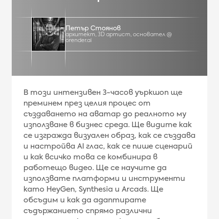
Петър Стоянов
архитект, 3D артист, основател @
orender.ai
В този интензивен 3-часов уъркшоп ще
преминем през целия процес от
създаването на аватар до реалното му
използване в бизнес среда. Ще видите как
се изгражда визуален образ, как се създава
и настройва AI глас, как се пише сценарий
и как всичко това се комбинира в
работещо видео. Ще се научите да
използвате платформи и инструменти
като HeyGen, Synthesia и Arcads. Ще
обсъдим и как да адаптирате
съдържанието спрямо различни