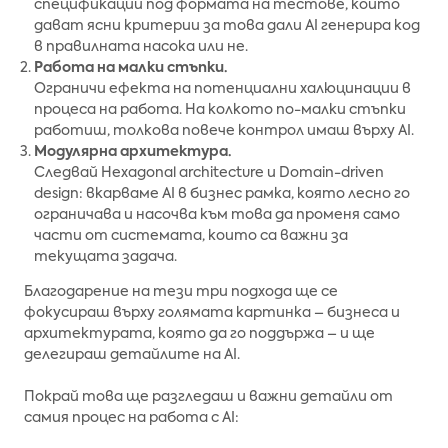
спецификации под формата на тестове, които
дават ясни критерии за това дали AI генерира код
в правилната насока или не.
Работа на малки стъпки.
Ограничи ефекта на потенциални халюцинации в
процеса на работа. На колкото по-малки стъпки
работиш, толкова повече контрол имаш върху AI.
Модулярна архитектура.
Следвай Hexagonal architecture и Domain-driven
design: вкарваме AI в бизнес рамка, която лесно го
ограничава и насочва към това да променя само
части от системата, които са важни за
текущата задача.
Благодарение на тези три подхода ще се
фокусираш върху голямата картинка – бизнеса и
архитектурата, която да го поддържа – и ще
делегираш детайлите на AI.
Покрай това ще разгледаш и важни детайли от
самия процес на работа с AI: