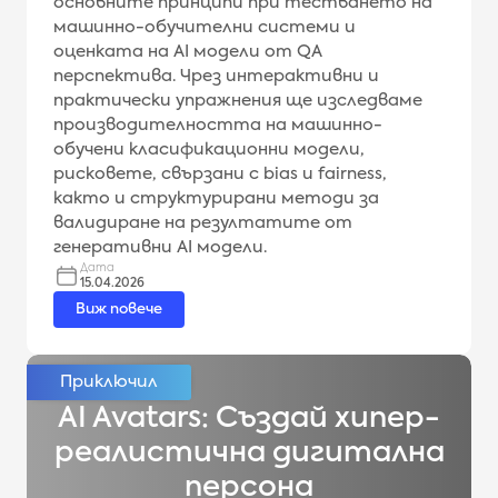
основните принципи при тестването на
машинно-обучителни системи и
оценката на AI модели от QA
перспектива. Чрез интерактивни и
практически упражнения ще изследваме
производителността на машинно-
обучени класификационни модели,
рисковете, свързани с bias и fairness,
както и структурирани методи за
валидиране на резултатите от
генеративни AI модели.
Дата
15.04.2026
Виж повече
AI Avatars: Създай хипер-
реалистична дигитална
персона