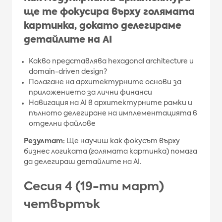
ще те фокусира върху голямата
картинка, докато делегираме
детайлите на AI
Какво представлява hexagonal architecture и
domain-driven design?
Полагане на архитектурните основи за
приложението за лични финанси
Навигация на AI в архитектурните рамки и
пълното делегиране на имплементацията в
отделни файлове
Резултат:
Ще научиш как фокусът върху
бизнес логиката (голямата картинка) помага
да делегираш детайлите на AI.
Сесия 4 (19-ти март)
четвъртък