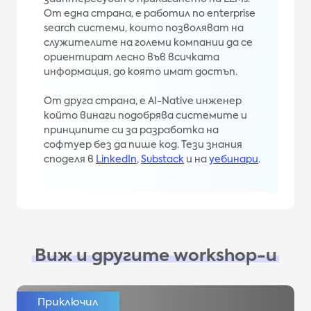
От една страна, е работил по enterprise
search системи, които позволяват на
служителите на големи компании да се
ориентират лесно във всичката
информация, до която имат достъп.
От друга страна, е AI-Native инженер
който винаги подобрява системите и
принципите си за разработка на
софтуер без да пише код. Тези знания
споделя в
LinkedIn
,
Substack
и на
уебинари
.
Виж и другите workshop-и