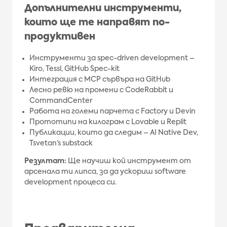
Допълнителни инструменти,
които ще те направят по-
продуктивен
Инструменти за spec-driven development –
Kiro, Tessl, GitHub Spec-kit
Интеграция с MCP сървъра на GitHub
Лесно ревю на промени с CodeRabbit и
CommandCenter
Работа на големи парчета с Factory и Devin
Прототипи на килограм с Lovable и Replit
Публикации, които да следим – AI Native Dev,
Tsvetan’s substack
Резултат:
Ще научиш кой инструмент от
арсенала ти липса, за да ускориш software
development процеса си.