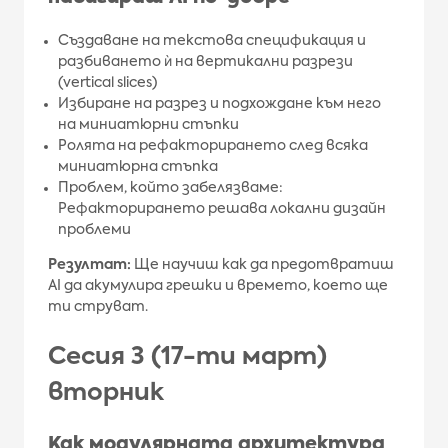
Създаване на текстова спецификация и
разбиването ѝ на вертикални разрези
(vertical slices)
Избиране на разрез и подхождане към него
на миниатюрни стъпки
Ролята на рефакторирането след всяка
миниатюрна стъпка
Проблем, който забелязваме:
Рефакторирането решава локални дизайн
проблеми
Резултат:
Ще научиш как да предотвратиш
АI да акумулира грешки и времето, което ще
ти струват.
Сесия 3 (17-ти март)
вторник
Как модулярната архитектура