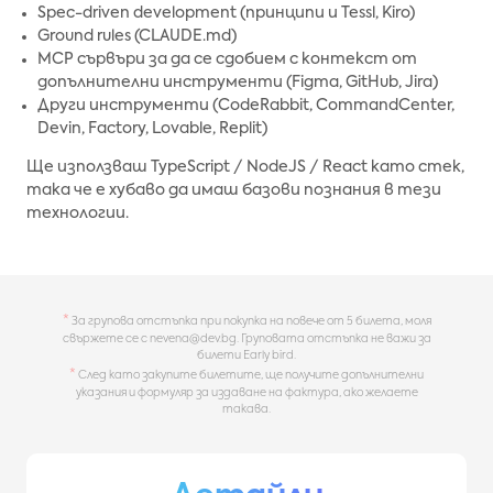
Spec-driven development (принципи и Tessl, Kiro)
Ground rules (CLAUDE.md)
MCP сървъри за да се сдобием с контекст от
допълнителни инструменти (Figma, GitHub, Jira)
Други инструменти (CodeRabbit, CommandCenter,
Devin, Factory, Lovable, Replit)
Ще използваш TypeScript / NodeJS / React като стек,
така че е хубаво да имаш базови познания в тези
технологии.
*
За групова отстъпка при покупка на повече от 5 билета, моля
свържете се с
nevena@dev.bg
. Груповата отстъпка не важи за
билети Early bird.
*
След като закупите билетите, ще получите допълнителни
указания и формуляр за издаване на фактура, ако желаете
такава.