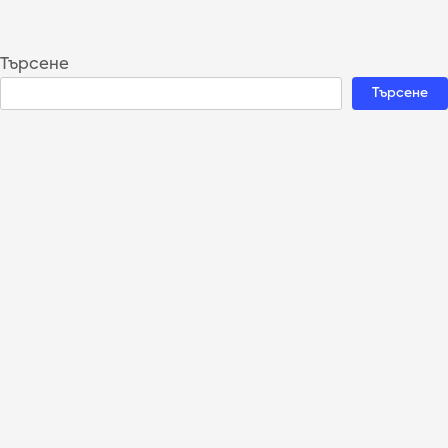
Търсене
Търсене
Recent Posts
Recent Comments
Няма коментари за показване.
Archives
Няма архиви за показване.
Categories