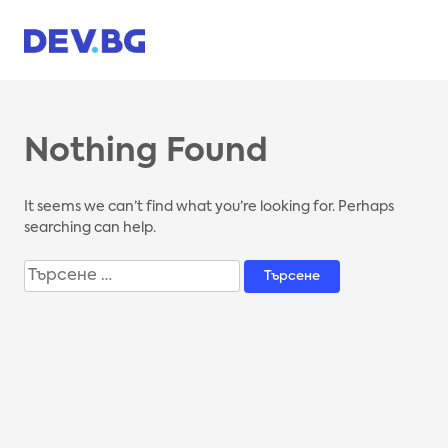
Skip
to
content
Nothing Found
It seems we can’t find what you’re looking for. Perhaps
searching can help.
Търсене
за: