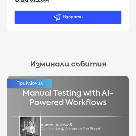
поверителност
Изпрати
Изминали събития
Manual Testing with AI-
Powered Workflows
Антон Ангелов
Co-founder @ Automate The Planet