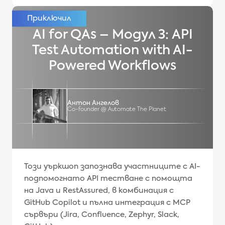
AI for QAs – Модул 3: API
Test Automation with AI-
Powered Workflows
Антон Ангелов
Co-founder @ Automate The Planet
Този уъркшоп запознава участниците с AI-
подпомогнато API тестване с помощта
на Java и RestAssured, в комбинация с
GitHub Copilot и пълна интеграция с MCP
сървъри (Jira, Confluence, Zephyr, Slack,