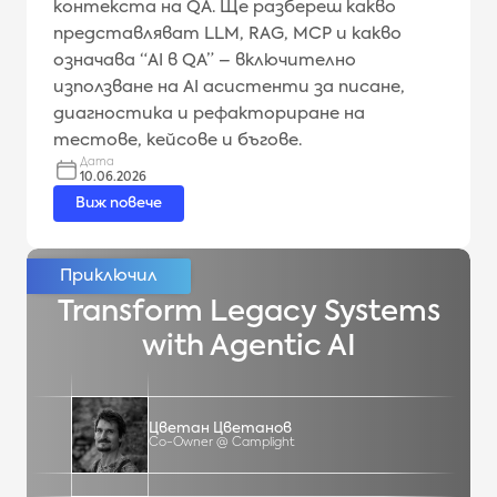
контекста на QA. Ще разбереш какво
представляват LLM, RAG, MCP и какво
означава “AI в QA” – включително
използване на AI асистенти за писане,
диагностика и рефакториране на
тестове, кейсове и бъгове.
Дата
10.06.2026
Виж повече
Transform Legacy Systems
with Agentic AI
Цветан Цветанов
Co-Owner @ Camplight