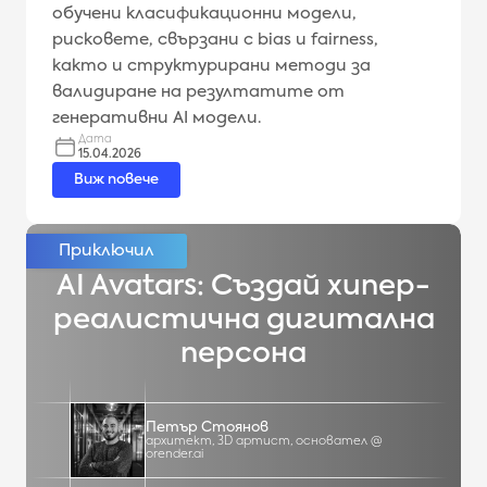
обучени класификационни модели,
рисковете, свързани с bias и fairness,
както и структурирани методи за
валидиране на резултатите от
генеративни AI модели.
Дата
15.04.2026
Виж повече
AI Avatars: Създай хипер-
реалистична дигитална
персона
Петър Стоянов
архитект, 3D артист, основател @
orender.ai