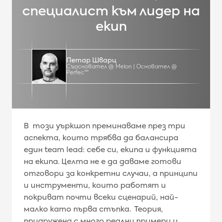
специалист към лидер на
екип
Петар Шварц
Съосновател @ Melon | Основател @
Perfec™
В този уъркшоп преминаваме през три
аспекта, които трябва да балансира
един team lead: себе си, екипа и функцията
на екипа. Целта не е да даваме готови
отговори за конкретни случаи, а принципи
и инструменти, които работят и
покриват почти всеки сценарий, най-
малко като първа стъпка. Теория,
придружена с много реални примери и