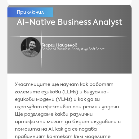
AI-Native Business Analyst
Георги Найденов
Senior AI Business Analyst @ SoftServe
Участниците ще научат как работят
големите езикови (LLMs) и визуално-
езикови модели (VLMs) и как да ги
използват ефективно при реални задачи.
Ще разгледаме какви различни
артефакти могат да бъдат създавани с
помощта на AI, как да се подава
правилният контекст към моделите