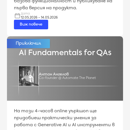
базова функционалност и публикуване на
първа версия на продукта.
Дата
12.05.2026 - 14.05.2026
Виж повече
AI Fundamentals for QAs
Антон Ангелов
Co-founder @ Automate The Planet
На този 4-часов online уъркшоп ще
придобиеш практически умения за
работа с Generative AI и AI инструменти в