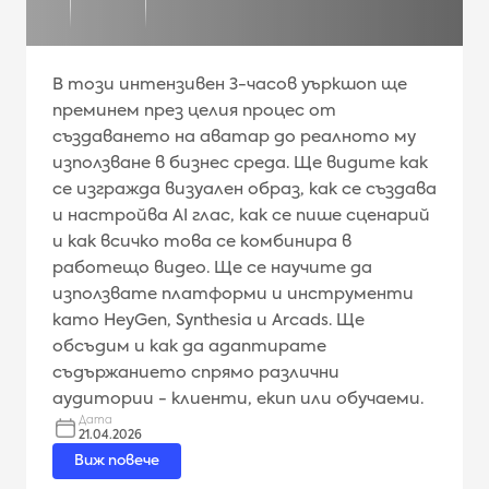
В този интензивен 3-часов уъркшоп ще
преминем през целия процес от
създаването на аватар до реалното му
използване в бизнес среда. Ще видите как
се изгражда визуален образ, как се създава
и настройва AI глас, как се пише сценарий
и как всичко това се комбинира в
работещо видео. Ще се научите да
използвате платформи и инструменти
като HeyGen, Synthesia и Arcads. Ще
обсъдим и как да адаптирате
съдържанието спрямо различни
аудитории - клиенти, екип или обучаеми.
Дата
21.04.2026
Виж повече