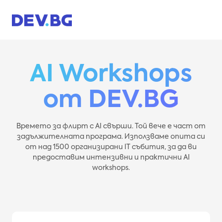
Skip
to
content
AI Workshops
от DEV.BG
Времето за флирт с AI свърши. Той вече е част от
задължителната програма. Използваме опита си
от над 1500 организирани IT събития, за да ви
предоставим интензивни и практични AI
workshops.