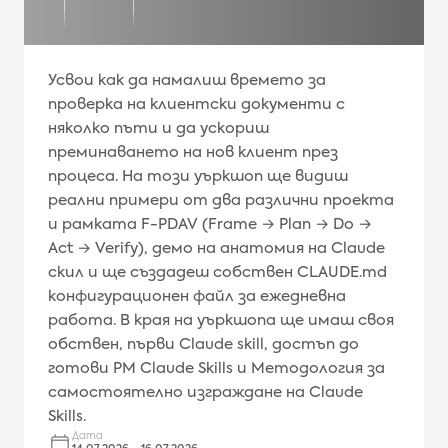
Усвои как да намалиш времето за
проверка на клиентски документи с
няколко пъти и да ускориш
преминаването на нов клиент през
процеса. На този уъркшоп ще видиш
реални примери от два различни проекта
и рамката F-PDAV (Frame → Plan → Do →
Act → Verify), демо на анатомия на Claude
скил и ще създадеш собствен CLAUDE.md
конфигурационен файл за ежедневна
работа. В края на уъркшопа ще имаш своя
обствен, първи Claude skill, достъп до
готови PM Claude Skills и Методология за
самостоятелно изграждане на Claude
Skills.
Дата