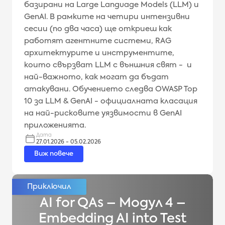
базирани на Large Language Models (LLM) и
GenAI. В рамките на четири интензивни
сесии (по два часа) ще откриеш как
работят агентните системи, RAG
архитектурите и инструментите,
които свързват LLM с външния свят - и
най-важното, как могат да бъдат
атакувани. Обучението следва OWASP Top
10 за LLM & GenAI - официалната класация
на най-рисковите уязвимости в GenAI
приложенията.
Дата
27.01.2026 - 05.02.2026
Виж повече
AI for QAs – Модул 4 –
Embedding AI into Test