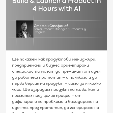
Build & Launch a Product in
4 Hours with AI
Стефан Стефанов
Senior Product Manager AI Products @
Progress
Ще покажем как продуктови мениджъри,
предприемачи и бизнес ориентирани
специалисти могат да преминат от идея
до работещ прототип – а понякога и до
първа версия на продукт – само за няколко
часа. Ще изградим продукт на живо, като
преминем през целия процес – от
дефиниране на проблема и валидиране на
идеята, през прототип, до генериране на