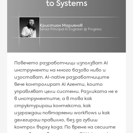
to Systems
Кристиан Мариянов
Senior Principal AI Engineer @ Progress
Повечето разработчици използват AI
инструменти на много базово ниво и
изостават. AI-native разработчиците
вече контролират AI Агенти, които
управляват цели системи. Разликата не е
в инструментите, а в това как
структурираш контекста, как
изграждаш повтаряеми workflows и как
делегираш правилно, без да губиш
контрол върху кода. По време на сесиите