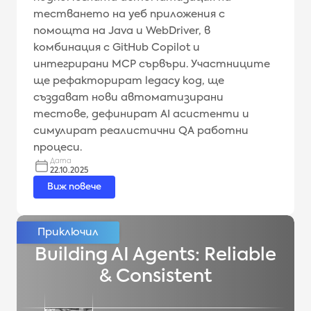
тестването на уеб приложения с
помощта на Java и WebDriver, в
комбинация с GitHub Copilot и
интегрирани MCP сървъри. Участниците
ще рефакторират legacy код, ще
създават нови автоматизирани
тестове, дефинират AI асистенти и
симулират реалистични QA работни
процеси.
Дата
22.10.2025
Виж повече
Building AI Agents: Reliable
& Consistent