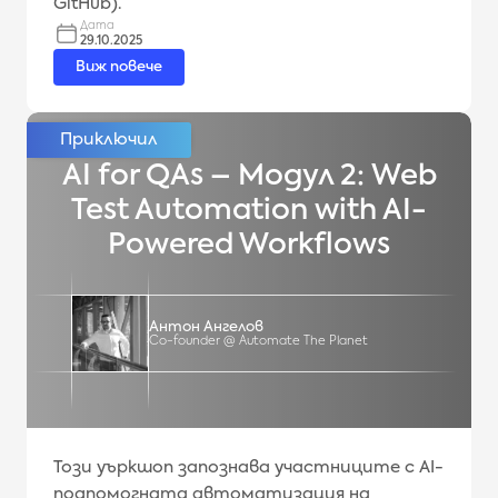
GitHub).
Дата
29.10.2025
Виж повече
AI for QAs – Модул 2: Web
Test Automation with AI-
Powered Workflows
Антон Ангелов
Co-founder @ Automate The Planet
Този уъркшоп запознава участниците с AI-
подпомогната автоматизация на