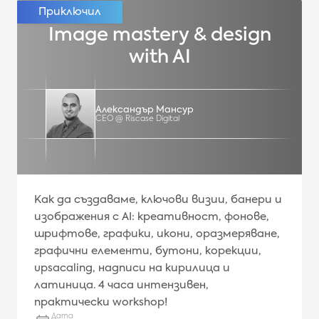
Image mastery & design
with AI
Александър Мансур
CEO @ Riscase Digital
Как да създаваме, ключови визии, банери и
изображения с AI: креативност, фонове,
шрифтове, графики, икони, оразмеряване,
графични елементи, бутони, корекции,
upsacaling, надписи на кирилица и
латиница. 4 часa интензивен,
практически workshop!
Дата