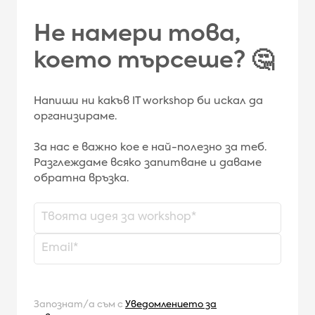
Не намери това,
което търсеше? 🤔
Напиши ни какъв IT workshop би искал да
организираме.
За нас е важно кое е най-полезно за теб.
Разглеждаме всяко запитване и даваме
обратна връзка.
Запознат/а съм с
Уведомлението за