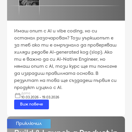
Имаш опит с AI и vibe coding, но си
останал разочарован? Този уъркшопът е
за теб ако ти е омръзнало да проверяваш
хиляди редове AI-generated код (slop). Ако
ти е важно да си AI-Native Engineer, но
нямаш опит с AI, този курс ще ти помогне
да изградиш правилната основа. В
резултат на това ще създадеш първия си
продукт изцяло с AI.
Дата
10.03.2026 - 19.03.2026
Виж повече