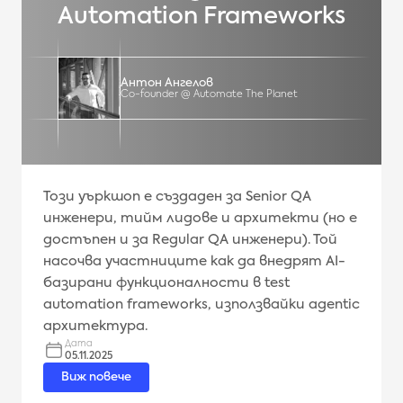
Automation Frameworks
Антон Ангелов
Co-founder @ Automate The Planet
Този уъркшоп е създаден за Senior QA
инженери, тийм лидове и архитекти (но е
достъпен и за Regular QA инженери). Той
насочва участниците как да внедрят AI-
базирани функционалности в test
automation frameworks, използвайки agentic
архитектура.
Дата
05.11.2025
Виж повече