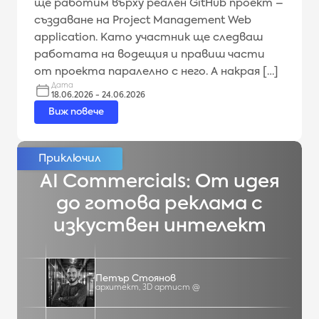
ще работим върху реален GitHub проект –
създаване на Project Management Web
application. Като участник ще следваш
работата на водещия и правиш части
от проекта паралелно с него. А накрая […]
Дата
18.06.2026 - 24.06.2026
Виж повече
AI Commercials: От идея
до готова реклама с
изкуствен интелект
Петър Стоянов
архитект, 3D артист @