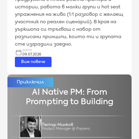
истории, работа в малки групи и hot seat
упражнения на живо (1:1 разговор с желаещ
участник по реален сценарий). В края на
уъркшопа си тръгваш с набор от
разписани принципи, които ти и групата
сте изградили заедно.
Дата
09.07.2026
Виж повече
AI Native PM: From
Prompting to Building
Петър Минков
Product Manager @ Paysera