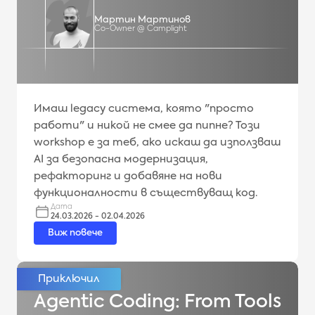
Мартин Мартинов
Co-Owner @ Camplight
Имаш legacy система, която "просто
работи" и никой не смее да пипне? Този
workshop е за теб, ако искаш да използваш
AI за безопасна модернизация,
рефакторинг и добавяне на нови
функционалности в съществуващ код.
Дата
24.03.2026 - 02.04.2026
Виж повече
Agentic Coding: From Tools